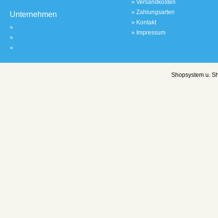
»
Versandkosten
»
Zahlungsarten
Unternehmen
»
Kontakt
»
»
Impressum
»
»
Shopsystem u. S