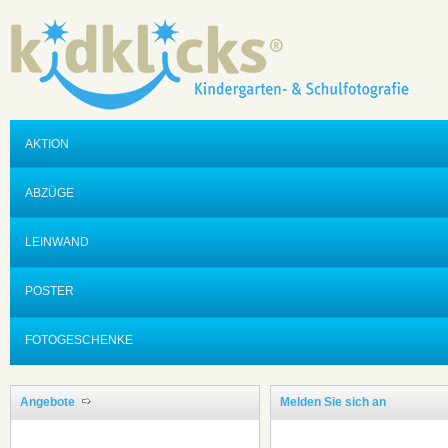
AKTION
ABZÜGE
LEINWAND
POSTER
FOTOGESCHENKE
Angebote
Melden Sie sich an