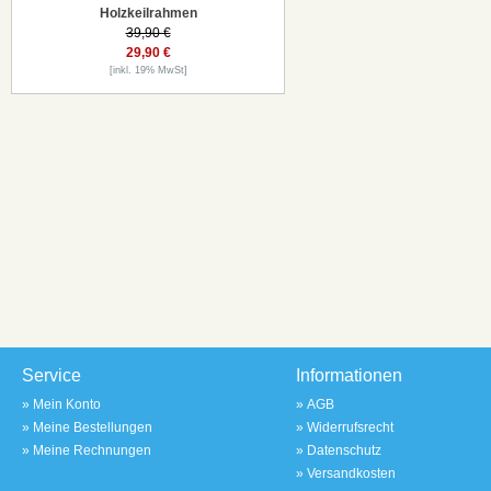
Holzkeilrahmen
39,90 €
29,90 €
[inkl. 19% MwSt]
Service
Informationen
»
Mein Konto
»
AGB
»
Meine Bestellungen
»
Widerrufsrecht
»
Meine Rechnungen
»
Datenschutz
»
Versandkosten